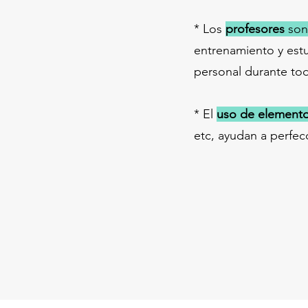
* Los
profesores
son
entrenamiento y est
personal durante tod
* El
uso de element
etc, ayudan a perfecc