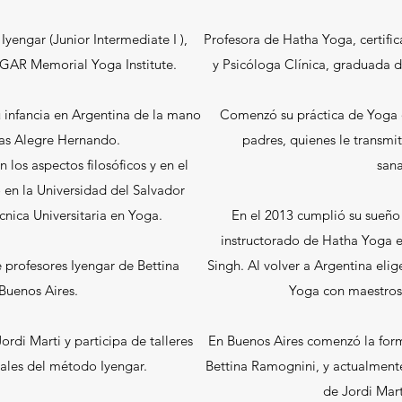
Iyengar (Junior Intermediate I ),
Profesora de Hatha Yoga, certific
AR Memorial Yoga Institute
.
y Psicóloga Clínica, graduada d
 infancia en Argentina de la mano
Comenzó su práctica de Yoga d
itas Alegre Hernando.
padres, quienes le transmit
 los aspectos filosóficos y en el
san
ó en la Universidad del Salvador
écnica Universitaria en Yoga.
En el 2013 cumplió su sueño de
instructorado de Hatha Yoga e
e profesores Iyengar de Bettina
Singh. Al volver a Argentina elig
Buenos Aires.
Yoga con maestros
ordi Marti y participa de talleres
En Buenos Aires comenzó la form
nales del método Iyengar.
Bettina Ramognini, y actualmente
de Jordi Mart